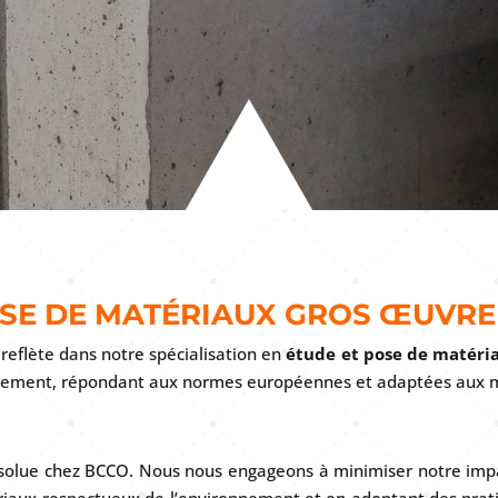
OSE DE MATÉRIAUX GROS ŒUVRE 
reflète dans notre spécialisation en
étude et pose de matéri
onnement, répondant aux normes européennes et adaptées aux m
absolue chez BCCO. Nous nous engageons à minimiser notre impa
ériaux respectueux de l’environnement et en adoptant des prat