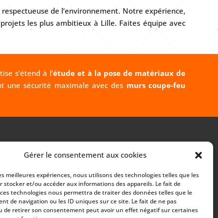
on respectueuse de l’environnement. Notre expérience,
projets les plus ambitieux à Lille. Faites équipe avec
ise s’étend à l’
étude et à la pose de matériaux de
sent une sécurité maximale avec des
murs coupe-feu
RÉALISATION
Gérer le consentement aux cookies
les meilleures expériences, nous utilisons des technologies telles que les
r stocker et/ou accéder aux informations des appareils. Le fait de
 ces technologies nous permettra de traiter des données telles que le
t de navigation ou les ID uniques sur ce site. Le fait de ne pas
u de retirer son consentement peut avoir un effet négatif sur certaines