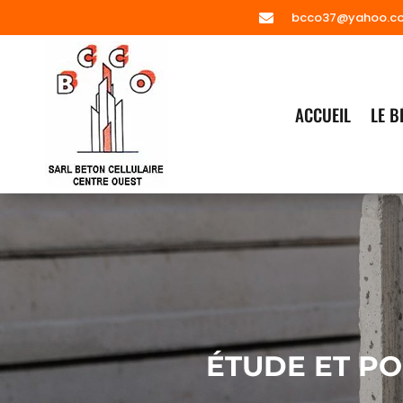
bcco37@yahoo.c

ACCUEIL
LE B
ÉTUDE ET PO